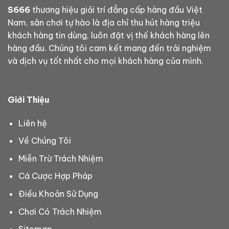
S666
thương hiệu giải trí đẳng cấp hàng đầu Việt
Nam, sân chơi tự hào là địa chỉ thu hút hàng triệu
khách hàng tin dùng, luôn đặt vị thế khách hàng lên
hàng đầu. Chúng tôi cam kết mang đến trải nghiệm
và dịch vụ tốt nhất cho mọi khách hàng của mình.
Giới Thiệu
Liên hệ
Về Chúng Tôi
Miễn Trừ Trách Nhiệm
Cá Cược Hợp Pháp
Điều Khoản Sử Dụng
Chơi Có Trách Nhiệm