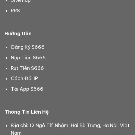
Sitemap
RRS
Hướng Dẫn
Đăng Ký S666
Nạp Tiền S666
Rút Tiền S666
Cách Đổi IP
Tải App S666
Thông Tin Liên Hệ
Địa chỉ: 12 Ngô Thì Nhậm, Hai Bà Trưng, Hà Nội, Việt
Nam