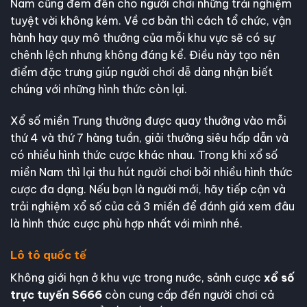
Nam cũng đem đến cho người chơi những trải nghiệm
tuyệt vời không kém. Về cơ bản thì cách tổ chức, vận
hành hay quy mô thưởng của mỗi khu vực sẽ có sự
chênh lệch nhưng không đáng kể. Điều này tạo nên
điểm đặc trưng giúp người chơi dễ dàng nhận biết
chúng với những hình thức còn lại.
Xổ số miền Trung thường được quay thưởng vào mỗi
thứ 4 và thứ 7 hàng tuần, giải thưởng siêu hấp dẫn và
có nhiều hình thức cược khác nhau. Trong khi xổ số
miền Nam thì lại thu hút người chơi bởi nhiều hình thức
cược đa dạng. Nếu bạn là người mới, hãy tiếp cận và
trải nghiệm xổ số của cả 3 miền để đánh giá xem đâu
là hình thức cược phù hợp nhất với mình nhé.
Lô tô quốc tế
Không giới hạn ở khu vực trong nước, sảnh cược
xổ số
trực tuyến S666
còn cung cấp đến người chơi cả