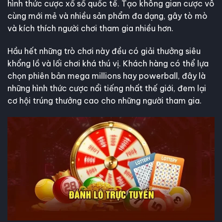
hình thức cược xổ số quốc tế. Tạo không gian cược vô
cùng mới mẻ và nhiều sản phẩm đa dạng, gây tò mò
và kích thích người chơi tham gia nhiều hơn.
Hầu hết những trò chơi này đều có giải thưởng siêu
khổng lồ và lối chơi khá thú vị. Khách hàng có thể lựa
chọn phiên bản mega millions hay powerball, đây là
những hình thức cược nổi tiếng nhất thế giới, đem lại
cơ hội trúng thưởng cao cho những người tham gia.