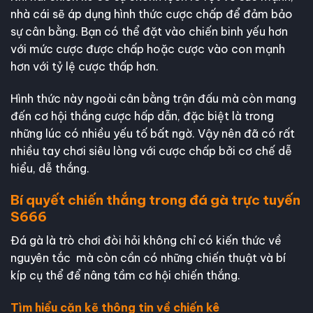
nhà cái sẽ áp dụng hình thức cược chấp để đảm bảo
sự cân bằng. Bạn có thể đặt vào chiến binh yếu hơn
với mức cược được chấp hoặc cược vào con mạnh
hơn với tỷ lệ cược thấp hơn.
Hình thức này ngoài cân bằng trận đấu mà còn mang
đến cơ hội thắng cược hấp dẫn, đặc biệt là trong
những lúc có nhiều yếu tố bất ngờ. Vậy nên đã có rất
nhiều tay chơi siêu lòng với cược chấp bởi cơ chế dễ
hiểu, dễ thắng.
Bí quyết chiến thắng trong đá gà trực tuyến
S666
Đá gà là trò chơi đòi hỏi không chỉ có kiến thức về
nguyên tắc mà còn cần có những chiến thuật và bí
kíp cụ thể để nâng tầm cơ hội chiến thắng.
Tìm hiểu cặn kẽ thông tin về chiến kê