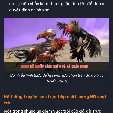
có sự kiên nhẫn kèm theo phân tích tốt để đưa ra
quyết định chính xác.
Có nhiều hình thức để hội viên lựa chọn trên đá gà trực
tuyến S666
Hệ thống truyền hình trực tiếp chất lượng HD vượt
trội
Một trong những ưu điểm vượt trội của
đá gà trực