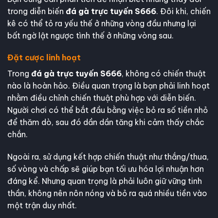
trong diễn biến
đá gà trực tuyến S666
. Đôi khi, chiến
kê có thể tỏ ra yếu thế ở những vòng đầu nhưng lại
bất ngờ lật ngược tình thế ở những vòng sau.
Đặt cược linh hoạt
Trong
đá gà trực tuyến S666
, không có chiến thuật
nào là hoàn hảo. Điều quan trọng là bạn phải linh hoạt
nhằm điều chỉnh chiến thuật phù hợp với diễn biến.
Người chơi có thể bắt đầu bằng việc bỏ ra số tiền nhỏ
để thăm dò, sau đó dần dần tăng khi cảm thấy chắc
chắn.
Ngoài ra, sử dụng kết hợp chiến thuật như thắng/thua,
số vòng và chấp sẽ giúp bạn tối ưu hóa lợi nhuận hơn
đáng kể. Nhưng quan trọng là phải luôn giữ vững tinh
thần, không nên nôn nóng và bỏ ra quá nhiều tiền vào
một trận duy nhất.