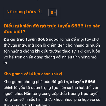
Nội dung bài viết
Điều gì khiến đá gà trực tuyến S666 trở nên
đặc biệt?
Đá gà trực tuyến S666
ngoài là nơi để mọi tay chơi
thử vận may, mà còn là điểm đến cho những ai muốn
tận hưởng không khí đấu trường thực sự. Tại đây luôn
vô kể trận chiến căng thẳng với nhiều tính năng mới
lạ.
Kho game với 4 lựa chọn thú vị
Kho game phong phú của
đá gà trực tuyến S666
chính là yếu tố quan trọng tạo nên sự thu hút đối với
người chơi. Nền tảng cung cấp đấu trường trực tuyến
rộng lớn với nhiều hình thức khác nhau, phù hợp với sở
thích của từng thành viên.