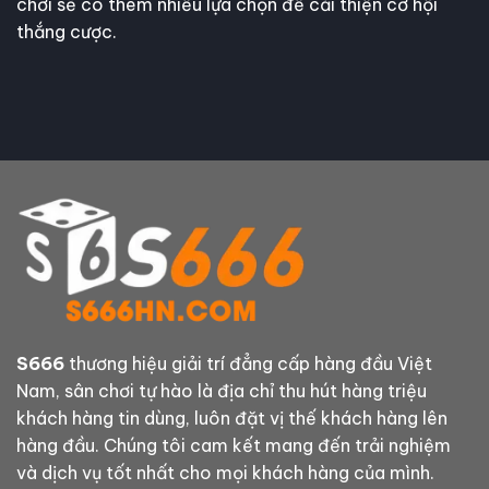
chơi sẽ có thêm nhiều lựa chọn để cải thiện cơ hội
thắng cược.
S666
thương hiệu giải trí đẳng cấp hàng đầu Việt
Nam, sân chơi tự hào là địa chỉ thu hút hàng triệu
khách hàng tin dùng, luôn đặt vị thế khách hàng lên
hàng đầu. Chúng tôi cam kết mang đến trải nghiệm
và dịch vụ tốt nhất cho mọi khách hàng của mình.