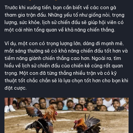
Trước khi xuống tiền, bạn cần biết về các con gà
tham gia trận đấu. Những yếu tố như giống nòi, trọng
lượng, sức khỏe, lịch sử chiến đấu sẽ giúp hội viên có
một cái nhìn tổng quan về khả năng chiến thắng.
Ví dụ, một con có trọng lượng lớn, dáng đi mạnh mẽ,
mắt sáng thường sẽ có khả năng chiến đấu tốt hơn và
tiềm năng giành chiến thắng cao hơn. Ngoài ra, tìm
hiểu về lịch sử chiến đấu của chiến kê cũng rất quan
trọng. Một con đã từng thắng nhiều trận và có kỹ
thuật tốt chắc chắn sẽ là lựa chọn tốt hơn cho bạn khi
đặt cược.