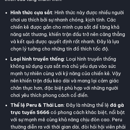
Hình thức cựa sắt
: Hình thức này được nhiều người
chơi ưa thích bởi sự nhanh chóng, kịch tính. Các
chiến kê được gắn cho mình cựa sắt để tăng khả
năng sát thương, khiến trận đấu trở nên căng thẳng
và kết quả được quyết định rất nhanh. Đây là lựa
chọn lý tưởng cho những tín đồ thích tốc độ.
Loại hình truyền thống
: Loại hình truyền thống
không sử dụng cựa sắt mà chủ yếu dựa vào sức
mạnh tự nhiên cùng với kỹ năng của chiến kê. Vậy
nên khiến trận đấu kéo dài và mang lại cảm giác
chân thực hơn, đặc biệt phù hợp với những người
chơi yêu thích phong cách cổ điển.
Thể lệ Peru & Thái Lan
: Đây là những thể lệ
đá gà
trực tuyến S666
có phong cách khác biệt, nổi bật
với sự mạnh mẽ cùng khả năng chịu đòn cao. Peru
thường diễn ra với thời gian dài, đòi hỏi hội viên phải