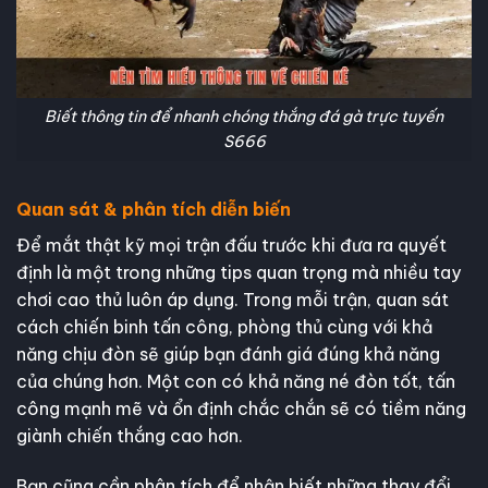
Biết thông tin để nhanh chóng thắng đá gà trực tuyến
S666
Quan sát & phân tích diễn biến
Để mắt thật kỹ mọi trận đấu trước khi đưa ra quyết
định là một trong những tips quan trọng mà nhiều tay
chơi cao thủ luôn áp dụng. Trong mỗi trận, quan sát
cách chiến binh tấn công, phòng thủ cùng với khả
năng chịu đòn sẽ giúp bạn đánh giá đúng khả năng
của chúng hơn. Một con có khả năng né đòn tốt, tấn
công mạnh mẽ và ổn định chắc chắn sẽ có tiềm năng
giành chiến thắng cao hơn.
Bạn cũng cần phân tích để nhận biết những thay đổi