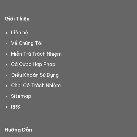
Giới Thiệu
Liên hệ
Về Chúng Tôi
Miễn Trừ Trách Nhiệm
Cá Cược Hợp Pháp
Điều Khoản Sử Dụng
Chơi Có Trách Nhiệm
Sitemap
RRS
Hướng Dẫn