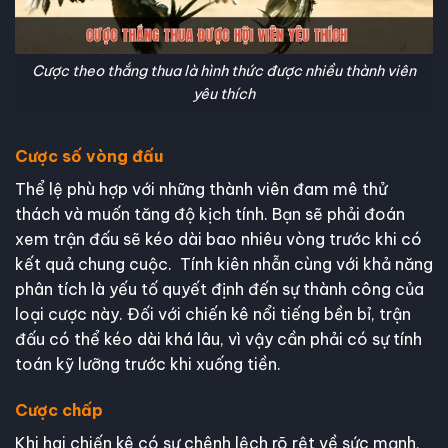
Cược theo thắng thua là hình thức được nhiều thành viên
yêu thích
Cược số vòng đấu
Thể lệ phù hợp với những thành viên đam mê thử
thách và muốn tăng độ kịch tính. Bạn sẽ phải đoán
xem trận đấu sẽ kéo dài bao nhiêu vòng trước khi có
kết quả chung cuộc.
Tính kiên nhẫn cùng với khả năng
phân tích là yếu tố quyết định đến sự thành công của
loại cược này. Đối với chiến kê nổi tiếng bền bỉ, trận
đấu có thể kéo dài khá lâu, vì vậy cần phải có sự tính
toán kỹ lưỡng trước khi xuống tiền.
Cược chấp
Khi hai chiến kê có sự chênh lệch rõ rệt về sức mạnh,