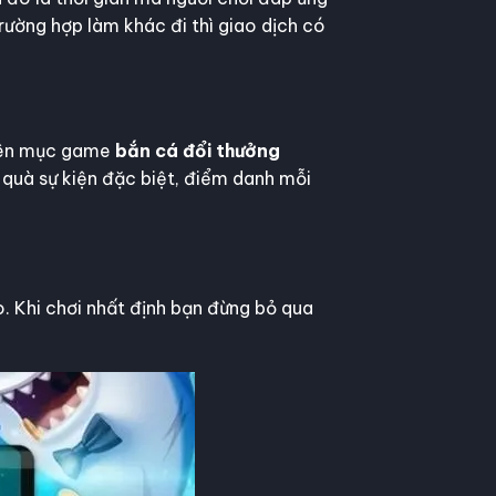
rường hợp làm khác đi thì giao dịch có
huyên mục game
bắn cá đổi thưởng
g quà sự kiện đặc biệt, điểm danh mỗi
. Khi chơi nhất định bạn đừng bỏ qua