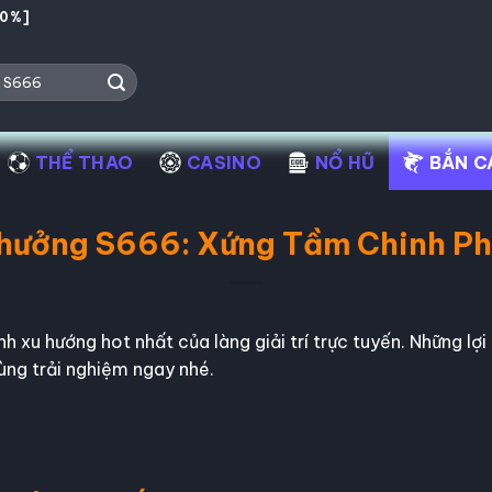
00%]
THỂ THAO
CASINO
NỔ HŨ
BẮN C
Thưởng S666: Xứng Tầm Chinh Ph
h xu hướng hot nhất của làng giải trí trực tuyến. Những lợi
ùng trải nghiệm ngay nhé.