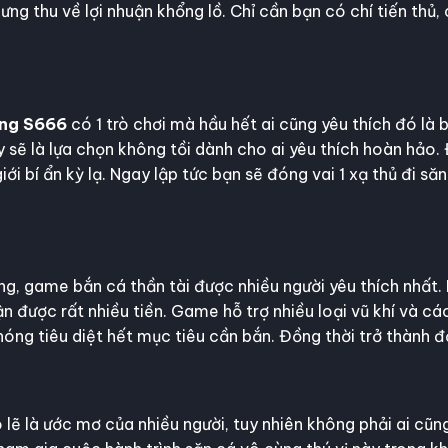
ng thu về lợi nhuận khổng lồ. Chỉ cần bạn có chí tiến thủ,
ởng S666
có 1 trò chơi mà hầu hết ai cũng yêu thích đó là 
 sẽ là lựa chọn không tồi dành cho ai yêu thích hoàn hảo.
iới bí ẩn kỳ lạ. Ngay lập tức bạn sẽ đóng vai 1 xạ thủ đi să
, game bắn cá thần tài được nhiều người yêu thích nhất. 
ận được rất nhiều tiền.
Game hỗ trợ nhiều loại vũ khí và cá
g tiêu diệt hết mục tiêu cần bắn. Đồng thời trở thành đại
lẽ là ước mơ của nhiều người, tuy nhiên không phải ai cũng 