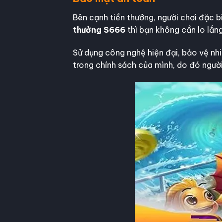
Bên cạnh tiền thưởng, người chơi đặc 
thưởng S666
thì bạn không cần lo lắng
Sử dụng công nghệ hiện đại, bảo vệ nh
trong chính sách của mình, do đó người