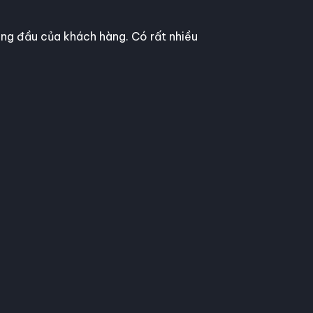
àng đầu của khách hàng. Có rất nhiều