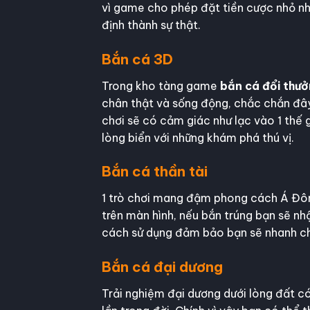
vì game cho phép đặt tiền cược nhỏ như
định thành sự thật.
Bắn cá 3D
Trong kho tàng game
bắn cá đổi thư
chân thật và sống động, chắc chắn đây
chơi sẽ có cảm giác như lạc vào 1 thế g
lòng biển với những khám phá thú vị.
Bắn cá thần tài
1 trò chơi mang đậm phong cách Á Đông
trên màn hình, nếu bắn trúng bạn sẽ nh
cách sử dụng đảm bảo bạn sẽ nhanh chón
Bắn cá đại dương
Trải nghiệm đại dương dưới lòng đất có 