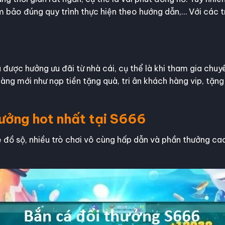
 bảo đúng quy trình thực hiện theo hướng dẫn,… Với các t
u được hưởng ưu đãi từ nhà cái, cụ thể là khi tham gia c
 hàng mới như nạp tiền tặng quà, tri ân khách hàng vip, tặn
ưởng hot nhất tại S666
đồ sộ, nhiều trò chơi vô cùng hấp dẫn và phần thưởng cao