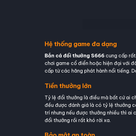
Hệ thống game đa dạng
Bắn cá đổi thưởng S666
cung cấp rất 
chơi game cổ điển hoặc hiện đại với đ
cấp từ các hãng phát hành nổi tiếng. D
Tiền thưởng lớn
Tỷ lệ đổi thưởng là điều mà bất cứ ai c
đều được đánh giá là có tỷ lệ thưởng c
trí nhưng nếu được thưởng nhiều thì ai c
đổi thưởng
rồi rất khó rời xa.
Bảo mật an toàn