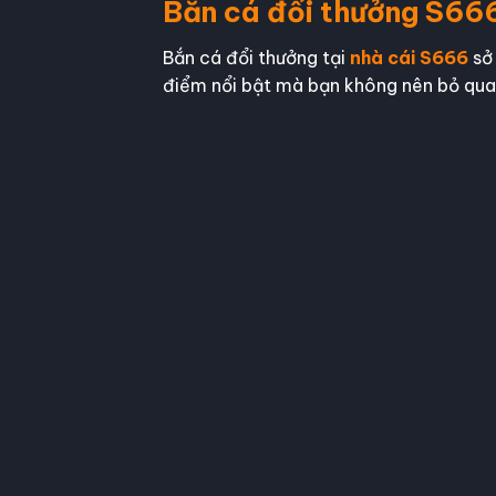
Bắn cá đổi thưởng S666
Bắn cá đổi thưởng tại
nhà cái S666
sở 
điểm nổi bật mà bạn không nên bỏ qua 