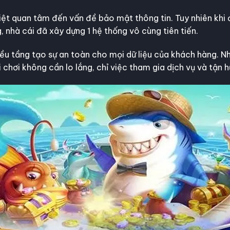
biệt quan tâm đến vấn đề bảo mật thông tin. Tuy nhiên kh
, nhà cái đã xây dựng 1 hệ thống vô cùng tiên tiến.
iều tầng tạo sự an toàn cho mọi dữ liệu của khách hàng. 
 chơi không cần lo lắng, chỉ việc tham gia dịch vụ và tận 