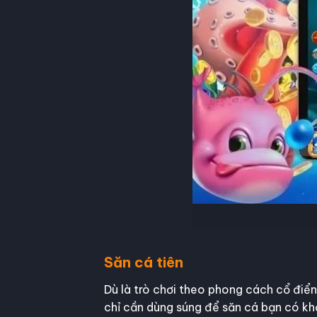
Săn cá tiên
Dù là trò chơi theo phong cách cổ điển
chỉ cần dùng súng để săn cá bạn có khả